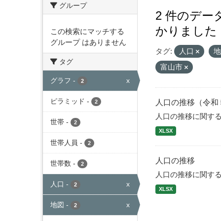
グループ
2 件のデ
かりました
この検索にマッチする
グループ はありません
タグ:
人口
タグ
富山市
グラフ
-
x
2
ピラミッド
-
人口の推移（令和
2
人口の推移に関す
世帯
-
2
XLSX
世帯人員
-
2
人口の推移
世帯数
-
2
人口の推移に関す
人口
-
x
2
XLSX
地図
-
x
2