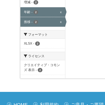
増減
-
2
年齢
-
x
2
推移
-
x
2
フォーマット
XLSX
-
2
ライセンス
クリエイティブ・コモン
ズ 表示
-
2
HOME
利用規約
ご意見・ご要望