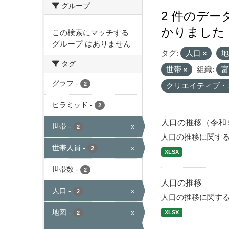
グループ
2 件のデ
かりました
この検索にマッチする
グループ はありません
タグ:
人口
タグ
世帯
組織:
グラフ
-
2
クリエイティブ・
ピラミッド
-
2
人口の推移（令和
世帯
-
x
2
人口の推移に関す
世帯人員
-
x
2
XLSX
世帯数
-
2
人口の推移
人口
-
x
2
人口の推移に関す
地図
-
x
XLSX
2