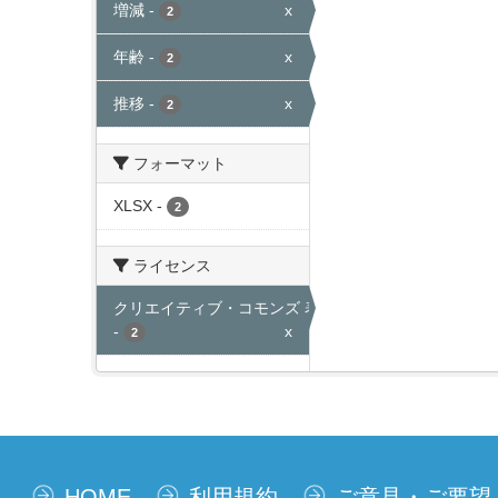
増減
-
x
2
年齢
-
x
2
推移
-
x
2
フォーマット
XLSX
-
2
ライセンス
クリエイティブ・コモンズ 表示
-
x
2
HOME
利用規約
ご意見・ご要望