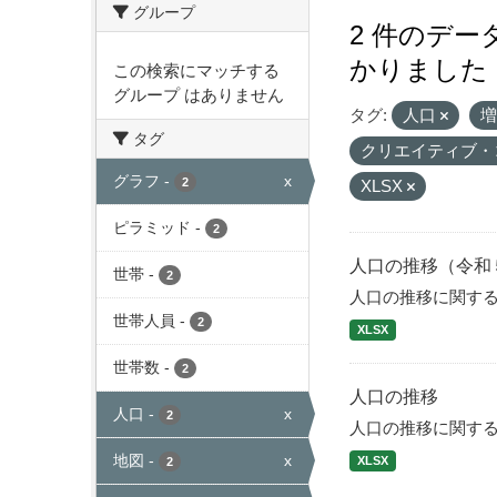
グループ
2 件のデ
かりました
この検索にマッチする
グループ はありません
タグ:
人口
タグ
クリエイティブ・
グラフ
-
x
2
XLSX
ピラミッド
-
2
人口の推移（令和
世帯
-
2
人口の推移に関す
世帯人員
-
2
XLSX
世帯数
-
2
人口の推移
人口
-
x
2
人口の推移に関す
地図
-
x
XLSX
2