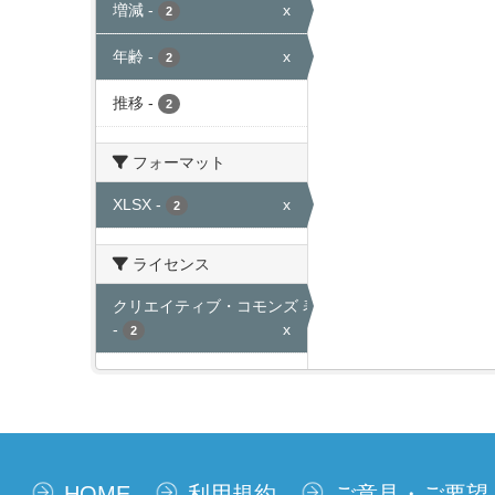
増減
-
x
2
年齢
-
x
2
推移
-
2
フォーマット
XLSX
-
x
2
ライセンス
クリエイティブ・コモンズ 表示
-
x
2
HOME
利用規約
ご意見・ご要望