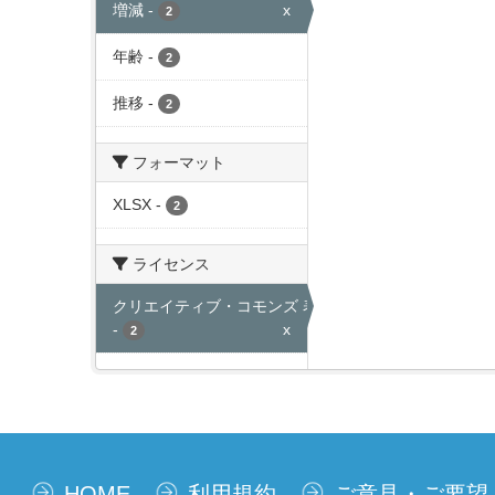
増減
-
x
2
年齢
-
2
推移
-
2
フォーマット
XLSX
-
2
ライセンス
クリエイティブ・コモンズ 表示
-
x
2
HOME
利用規約
ご意見・ご要望