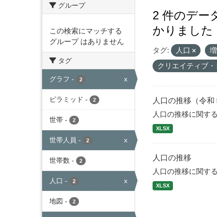
グループ
2 件のデ
かりました
この検索にマッチする
グループ はありません
タグ:
人口
タグ
クリエイティブ・
グラフ
-
x
2
ピラミッド
-
人口の推移（令和
2
人口の推移に関す
世帯
-
2
XLSX
世帯人員
-
x
2
人口の推移
世帯数
-
2
人口の推移に関す
人口
-
x
2
XLSX
地図
-
2