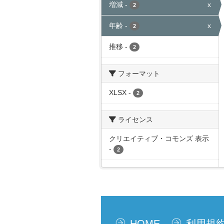
増減
-
x
2
年齢
-
x
2
推移
-
2
フォーマット
XLSX
-
2
ライセンス
クリエイティブ・コモンズ 表示
-
2
HOME
利用規