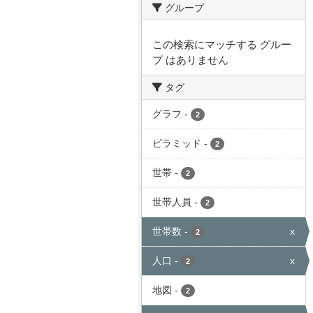
グループ
この検索にマッチする グルー
プ はありません
タグ
グラフ
-
2
ピラミッド
-
2
世帯
-
2
世帯人員
-
2
世帯数
-
x
2
人口
-
x
2
地図
-
2