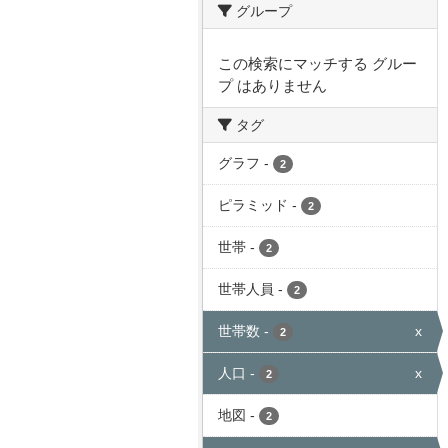
グループ
この検索にマッチする グルー
プ はありません
タグ
グラフ
-
2
ピラミッド
-
2
世帯
-
2
世帯人員
-
2
世帯数
-
x
2
人口
-
x
2
地図
-
2