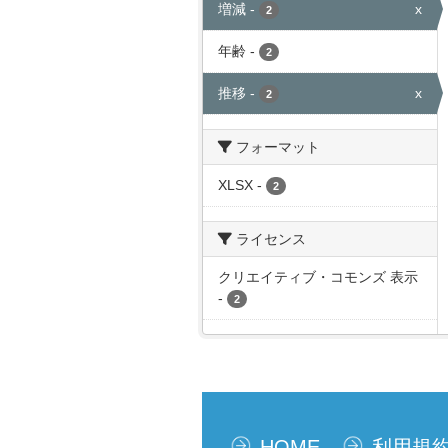
増減
-
x
2
年齢
-
2
推移
-
x
2
フォーマット
XLSX
-
2
ライセンス
クリエイティブ・コモンズ 表示
-
2
HOME
利用規