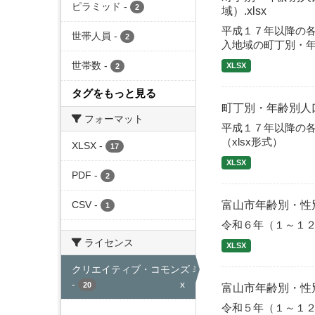
ピラミッド
-
2
域）.xlsx
平成１７年以降の
世帯人員
-
2
入地域の町丁別・年
世帯数
-
XLSX
2
タグをもっと見る
町丁別・年齢別人口
フォーマット
平成１７年以降の
（xlsx形式）
XLSX
-
17
XLSX
PDF
-
2
富山市年齢別・性
CSV
-
1
令和６年（１～１
ライセンス
XLSX
クリエイティブ・コモンズ 表示
-
x
20
富山市年齢別・性
令和５年（１～１