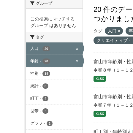
グループ
20 件のデ
つかりまし
この検索にマッチする
グループ はありません
タグ:
人口
タグ
クリエイティブ・
人口
-
x
20
年齢
-
x
富山市年齢別・性
20
令和８年（１～１
性別
-
14
XLSX
統計
-
6
富山市年齢別・性
町丁
-
4
令和７年（１～１
世帯
-
3
XLSX
グラフ
-
2
町丁別・年齢別人