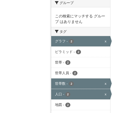
グループ
この検索にマッチする グルー
プ はありません
タグ
グラフ
-
x
2
ピラミッド
-
2
世帯
-
2
世帯人員
-
2
世帯数
-
x
2
人口
-
x
2
地図
-
2