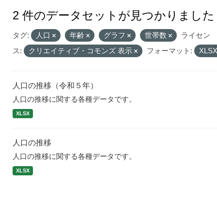
2 件のデータセットが見つかりました
タグ:
人口
年齢
グラフ
世帯数
ライセン
ス:
クリエイティブ・コモンズ 表示
フォーマット:
XLS
人口の推移（令和５年）
人口の推移に関する各種データです。
XLSX
人口の推移
人口の推移に関する各種データです。
XLSX