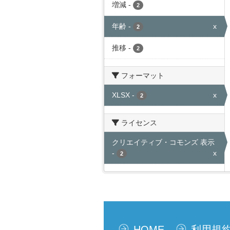
増減
-
2
年齢
-
x
2
推移
-
2
フォーマット
XLSX
-
x
2
ライセンス
クリエイティブ・コモンズ 表示
-
x
2
HOME
利用規