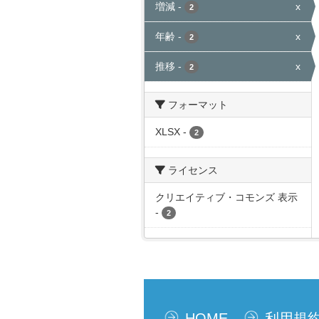
増減
-
x
2
年齢
-
x
2
推移
-
x
2
フォーマット
XLSX
-
2
ライセンス
クリエイティブ・コモンズ 表示
-
2
HOME
利用規