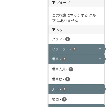
グループ
この検索にマッチする グルー
プ はありません
タグ
グラフ
-
2
ピラミッド
-
x
2
世帯
-
x
2
世帯人員
-
2
世帯数
-
2
人口
-
x
2
地図
-
2