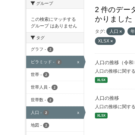
グループ
2 件のデ
かりました
この検索にマッチする
グループ はありません
タグ:
人口
タグ
XLSX
グラフ
-
2
ピラミッド
-
x
人口の推移（令和
2
人口の推移に関す
世帯
-
2
XLSX
世帯人員
-
2
人口の推移
世帯数
-
2
人口の推移に関す
人口
-
x
2
XLSX
地図
-
2