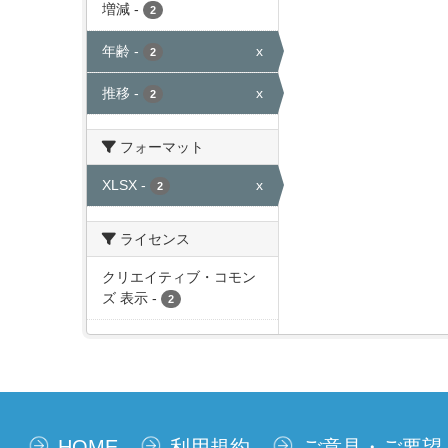
増減
-
2
年齢
-
x
2
推移
-
x
2
フォーマット
XLSX
-
x
2
ライセンス
クリエイティブ・コモン
ズ 表示
-
2
HOME
利用規約
ご意見・ご要望