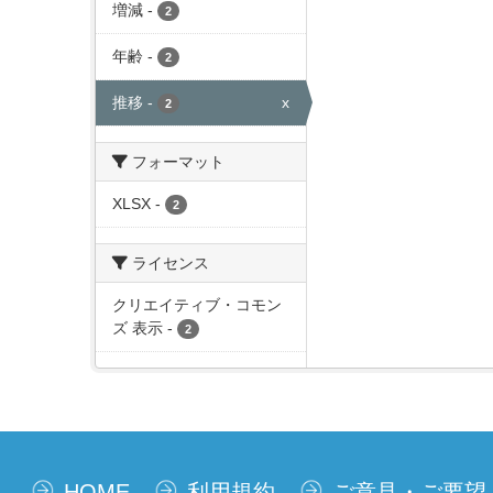
増減
-
2
年齢
-
2
推移
-
x
2
フォーマット
XLSX
-
2
ライセンス
クリエイティブ・コモン
ズ 表示
-
2
HOME
利用規約
ご意見・ご要望