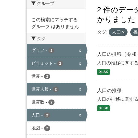
グループ
2 件のデ
かりました
この検索にマッチする
グループ はありません
タグ:
人口
タグ
グラフ
-
x
2
人口の推移（令和
人口の推移に関す
ピラミッド
-
x
2
XLSX
世帯
-
2
世帯人員
-
x
2
人口の推移
人口の推移に関す
世帯数
-
2
XLSX
人口
-
x
2
地図
-
2