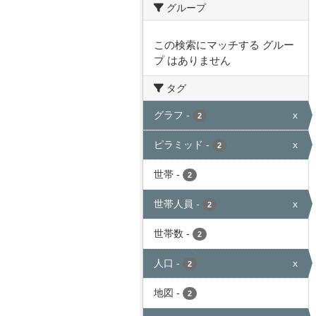
グループ
この検索にマッチする グルー
プ はありません
タグ
グラフ
-
x
2
ピラミッド
-
x
2
世帯
-
2
世帯人員
-
x
2
世帯数
-
2
人口
-
x
2
地図
-
2