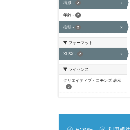
増減
-
x
2
年齢
-
2
推移
-
x
2
フォーマット
XLSX
-
x
2
ライセンス
クリエイティブ・コモンズ 表示
-
2
HOME
利用規