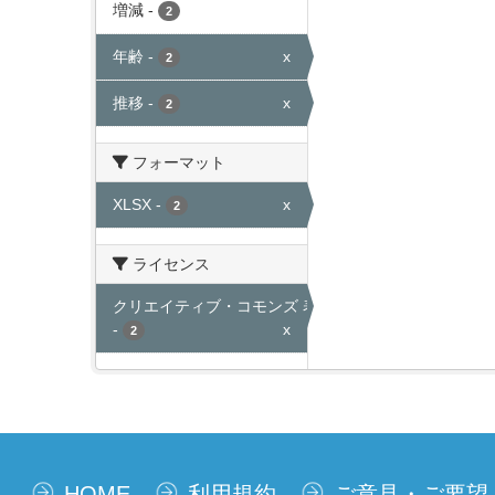
増減
-
2
年齢
-
x
2
推移
-
x
2
フォーマット
XLSX
-
x
2
ライセンス
クリエイティブ・コモンズ 表示
-
x
2
HOME
利用規約
ご意見・ご要望