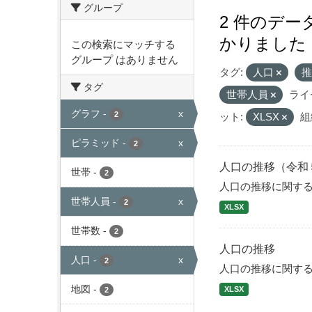
グループ
2 件のデ
かりました
この検索にマッチする
グループ はありません
タグ:
人口
タグ
世帯人員
ライ
グラフ
-
x
2
ット:
XLSX
組
ピラミッド
-
x
2
人口の推移（令和
世帯
-
2
人口の推移に関す
世帯人員
-
x
2
XLSX
世帯数
-
2
人口の推移
人口
-
x
2
人口の推移に関す
地図
-
XLSX
2