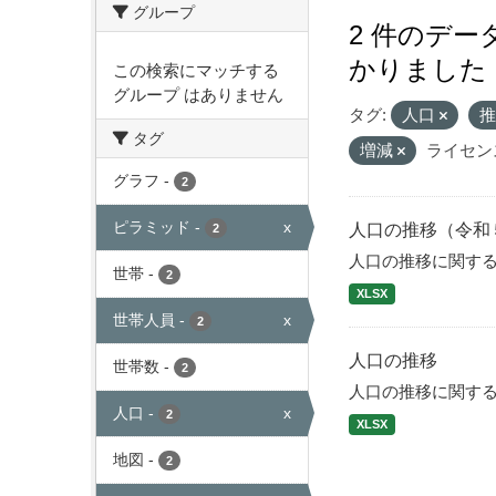
グループ
2 件のデ
かりました
この検索にマッチする
グループ はありません
タグ:
人口
タグ
増減
ライセン
グラフ
-
2
ピラミッド
-
x
人口の推移（令和
2
人口の推移に関す
世帯
-
2
XLSX
世帯人員
-
x
2
人口の推移
世帯数
-
2
人口の推移に関す
人口
-
x
2
XLSX
地図
-
2