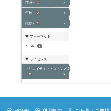
増減
-
x
2
年齢
-
x
2
推移
-
x
2
フォーマット
XLSX
-
2
ライセンス
クリエイティブ・コモンズ 表示
-
x
2
HOME
利用規約
ご意見・ご要望