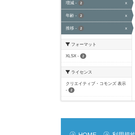
増減
-
x
2
年齢
-
x
2
推移
-
x
2
フォーマット
XLSX
-
2
ライセンス
クリエイティブ・コモンズ 表示
-
2
HOME
利用規