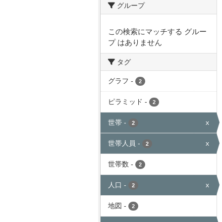
グループ
この検索にマッチする グルー
プ はありません
タグ
グラフ
-
2
ピラミッド
-
2
世帯
-
x
2
世帯人員
-
x
2
世帯数
-
2
人口
-
x
2
地図
-
2