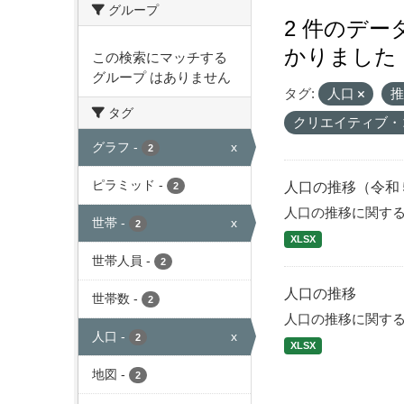
グループ
2 件のデ
かりました
この検索にマッチする
グループ はありません
タグ:
人口
タグ
クリエイティブ・
グラフ
-
x
2
ピラミッド
-
人口の推移（令和
2
人口の推移に関す
世帯
-
x
2
XLSX
世帯人員
-
2
人口の推移
世帯数
-
2
人口の推移に関す
人口
-
x
2
XLSX
地図
-
2