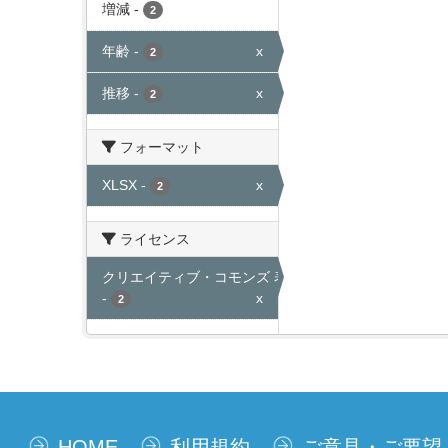
増減
-
2
年齢
-
x
2
推移
-
x
2
フォーマット
XLSX
-
x
2
ライセンス
クリエイティブ・コモンズ 表示
-
x
2
HOME
利用規約
ご意見・ご要望