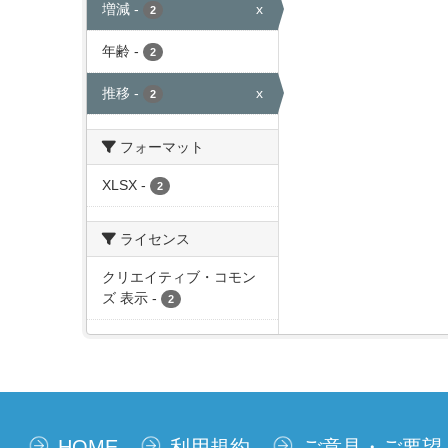
増減
-
x
2
年齢
-
2
推移
-
x
2
フォーマット
XLSX
-
2
ライセンス
クリエイティブ・コモン
ズ 表示
-
2
HOME
利用規約
ご意見・ご要望