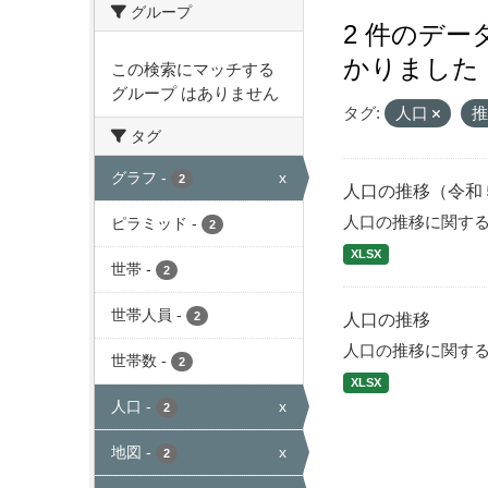
グループ
2 件のデ
かりました
この検索にマッチする
グループ はありません
タグ:
人口
タグ
グラフ
-
x
2
人口の推移（令和
人口の推移に関す
ピラミッド
-
2
XLSX
世帯
-
2
世帯人員
-
2
人口の推移
人口の推移に関す
世帯数
-
2
XLSX
人口
-
x
2
地図
-
x
2