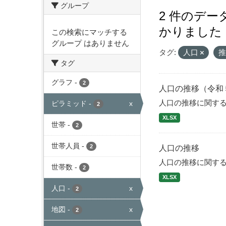
グループ
2 件のデ
かりました
この検索にマッチする
グループ はありません
タグ:
人口
タグ
グラフ
-
2
人口の推移（令和
人口の推移に関す
ピラミッド
-
x
2
XLSX
世帯
-
2
世帯人員
-
2
人口の推移
人口の推移に関す
世帯数
-
2
XLSX
人口
-
x
2
地図
-
x
2