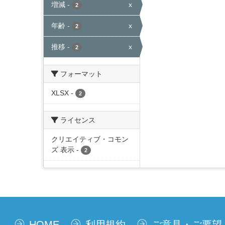
増減
-
x
2
年齢
-
x
2
推移
-
x
2
フォーマット
XLSX
-
2
ライセンス
クリエイティブ・コモン
ズ 表示
-
2
HOME
利用規約
ご意見・ご要望