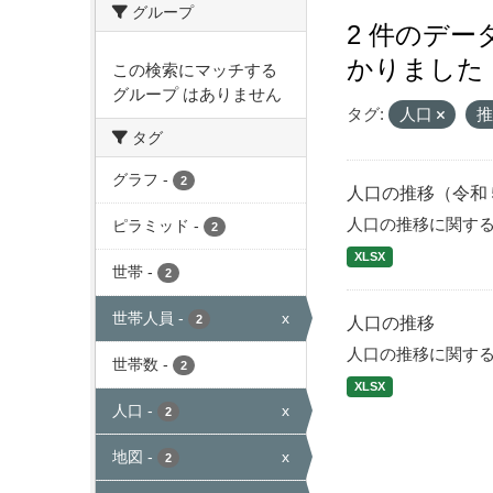
グループ
2 件のデ
かりました
この検索にマッチする
グループ はありません
タグ:
人口
タグ
グラフ
-
2
人口の推移（令和
人口の推移に関す
ピラミッド
-
2
XLSX
世帯
-
2
世帯人員
-
x
2
人口の推移
人口の推移に関す
世帯数
-
2
XLSX
人口
-
x
2
地図
-
x
2