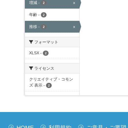
増減
-
x
2
年齢
-
2
推移
-
x
2
フォーマット
XLSX
-
2
ライセンス
クリエイティブ・コモン
ズ 表示
-
2
HOME
利用規約
ご意見・ご要望