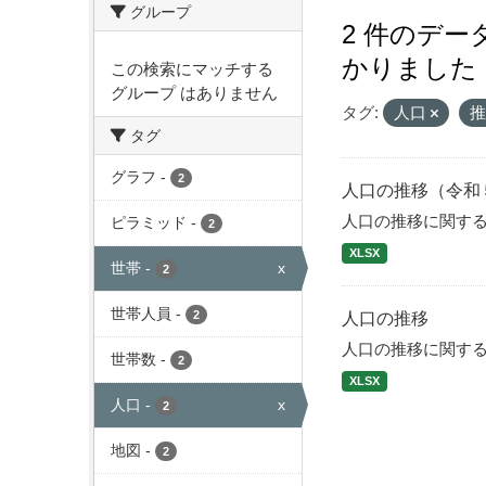
グループ
2 件のデ
かりました
この検索にマッチする
グループ はありません
タグ:
人口
タグ
グラフ
-
2
人口の推移（令和
人口の推移に関す
ピラミッド
-
2
XLSX
世帯
-
x
2
世帯人員
-
2
人口の推移
人口の推移に関す
世帯数
-
2
XLSX
人口
-
x
2
地図
-
2