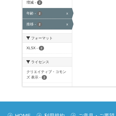
増減
-
2
年齢
-
x
2
推移
-
x
2
フォーマット
XLSX
-
2
ライセンス
クリエイティブ・コモン
ズ 表示
-
2
HOME
利用規約
ご意見・ご要望