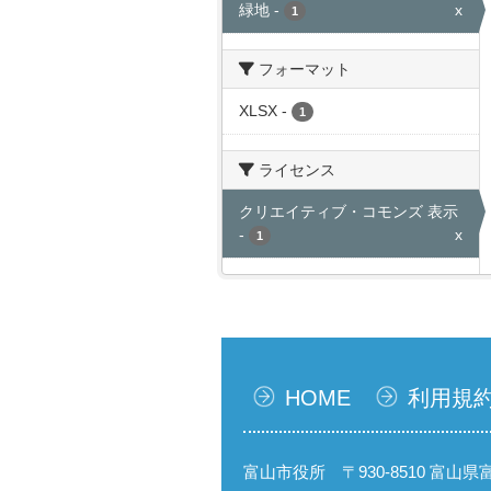
緑地
-
x
1
フォーマット
XLSX
-
1
ライセンス
クリエイティブ・コモンズ 表示
-
x
1
HOME
利用規
富山市役所 〒930-8510 富山