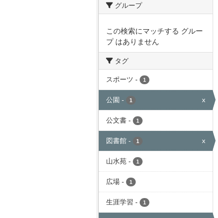
グループ
この検索にマッチする グルー
プ はありません
タグ
スポーツ
-
1
公園
-
x
1
公文書
-
1
図書館
-
x
1
山水苑
-
1
広場
-
1
生涯学習
-
1