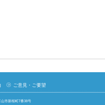
約
ご意見・ご要望
県富山市新桜町7番38号