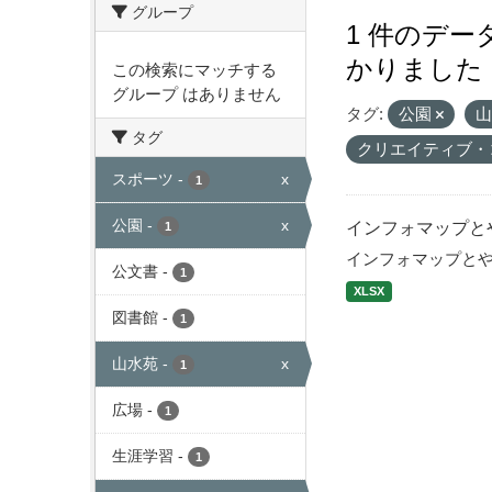
グループ
1 件のデ
かりました
この検索にマッチする
グループ はありません
タグ:
公園
タグ
クリエイティブ・
スポーツ
-
x
1
公園
-
x
インフォマップと
1
インフォマップと
公文書
-
1
XLSX
図書館
-
1
山水苑
-
x
1
広場
-
1
生涯学習
-
1