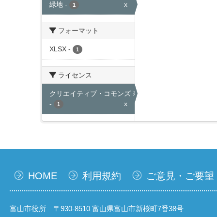
緑地
-
x
1
フォーマット
XLSX
-
1
ライセンス
クリエイティブ・コモンズ 表示
-
x
1
HOME
利用規約
ご意見・ご要望
富山市役所 〒930-8510 富山県富山市新桜町7番38号