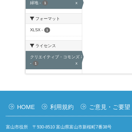
緑地
-
x
1
フォーマット
XLSX
-
1
ライセンス
クリエイティブ・コモンズ 表示
-
x
1
HOME
利用規約
ご意見・ご要望
富山市役所 〒930-8510 富山県富山市新桜町7番38号