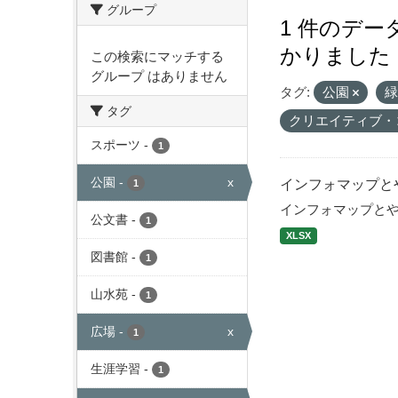
グループ
1 件のデ
かりました
この検索にマッチする
グループ はありません
タグ:
公園
タグ
クリエイティブ・
スポーツ
-
1
公園
-
x
インフォマップと
1
インフォマップと
公文書
-
1
XLSX
図書館
-
1
山水苑
-
1
広場
-
x
1
生涯学習
-
1