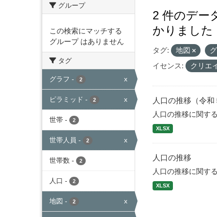
グループ
2 件のデ
かりました
この検索にマッチする
グループ はありません
タグ:
地図
タグ
イセンス:
クリエ
グラフ
-
x
2
ピラミッド
-
x
人口の推移（令和
2
人口の推移に関す
世帯
-
2
XLSX
世帯人員
-
x
2
人口の推移
世帯数
-
2
人口の推移に関す
人口
-
2
XLSX
地図
-
x
2