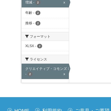
増減
-
x
2
年齢
-
2
推移
-
2
フォーマット
XLSX
-
2
ライセンス
クリエイティブ・コモンズ 表示
-
x
2
HOME
利用規約
ご意見・ご要望