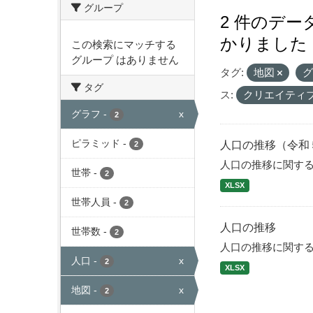
グループ
2 件のデ
かりました
この検索にマッチする
グループ はありません
タグ:
地図
タグ
ス:
クリエイティ
グラフ
-
x
2
ピラミッド
-
人口の推移（令和
2
人口の推移に関す
世帯
-
2
XLSX
世帯人員
-
2
人口の推移
世帯数
-
2
人口の推移に関す
人口
-
x
2
XLSX
地図
-
x
2