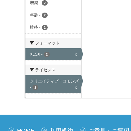
増減
-
2
年齢
-
2
推移
-
2
フォーマット
XLSX
-
x
2
ライセンス
クリエイティブ・コモンズ 表示
-
x
2
HOME
利用規約
ご意見・ご要望