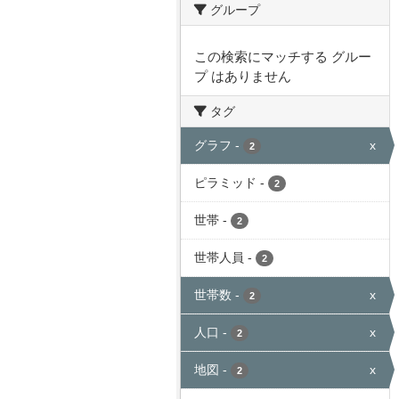
グループ
この検索にマッチする グルー
プ はありません
タグ
グラフ
-
x
2
ピラミッド
-
2
世帯
-
2
世帯人員
-
2
世帯数
-
x
2
人口
-
x
2
地図
-
x
2