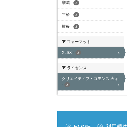
増減
-
2
年齢
-
2
推移
-
2
フォーマット
XLSX
-
x
2
ライセンス
クリエイティブ・コモンズ 表示
-
x
2
HOME
利用規