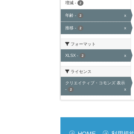
増減
-
2
年齢
-
x
2
推移
-
x
2
フォーマット
XLSX
-
x
2
ライセンス
クリエイティブ・コモンズ 表示
-
x
2
HOME
利用規