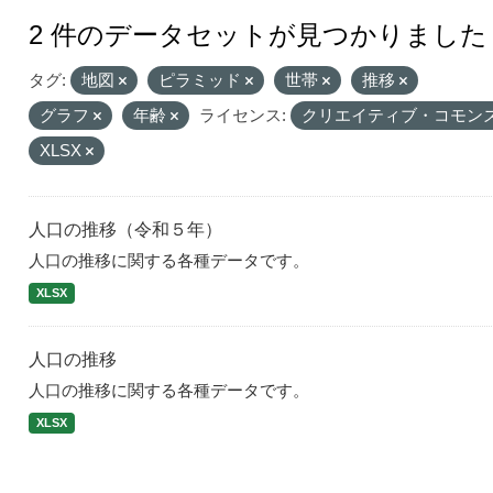
2 件のデータセットが見つかりました
タグ:
地図
ピラミッド
世帯
推移
グラフ
年齢
ライセンス:
クリエイティブ・コモンズ
XLSX
人口の推移（令和５年）
人口の推移に関する各種データです。
XLSX
人口の推移
人口の推移に関する各種データです。
XLSX