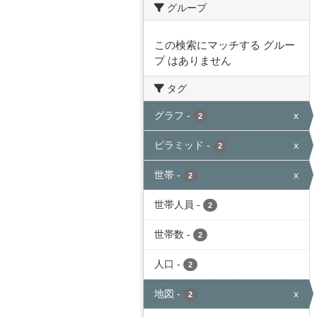
グループ
この検索にマッチする グルー
プ はありません
タグ
グラフ
-
x
2
ピラミッド
-
x
2
世帯
-
x
2
世帯人員
-
2
世帯数
-
2
人口
-
2
地図
-
x
2