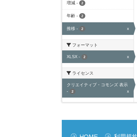
増減
-
2
年齢
-
2
推移
-
x
2
フォーマット
XLSX
-
x
2
ライセンス
クリエイティブ・コモンズ 表示
-
x
2
HOME
利用規