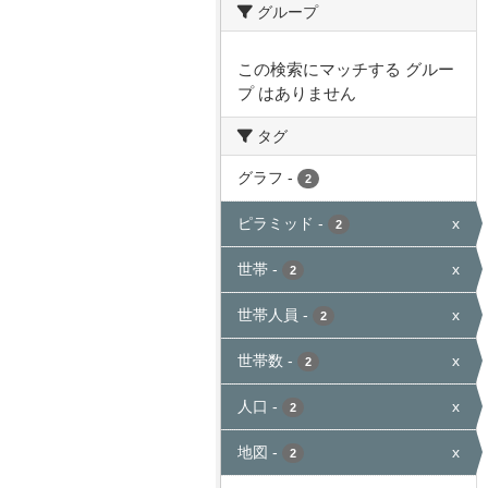
グループ
この検索にマッチする グルー
プ はありません
タグ
グラフ
-
2
ピラミッド
-
x
2
世帯
-
x
2
世帯人員
-
x
2
世帯数
-
x
2
人口
-
x
2
地図
-
x
2