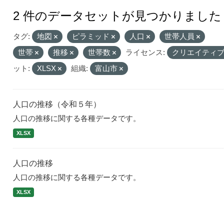
2 件のデータセットが見つかりました
タグ:
地図
ピラミッド
人口
世帯人員
世帯
推移
世帯数
ライセンス:
クリエイティブ
ット:
XLSX
組織:
富山市
人口の推移（令和５年）
人口の推移に関する各種データです。
XLSX
人口の推移
人口の推移に関する各種データです。
XLSX