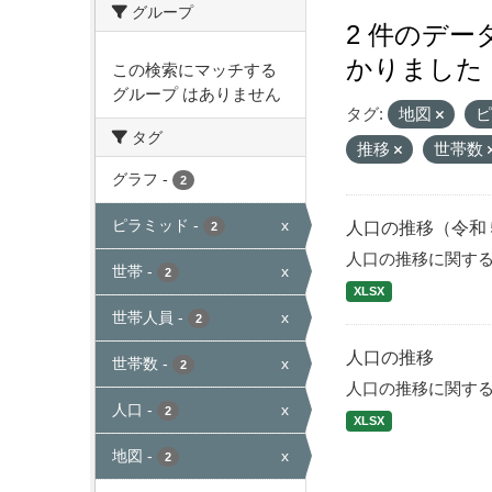
グループ
2 件のデ
かりました
この検索にマッチする
グループ はありません
タグ:
地図
タグ
推移
世帯数
グラフ
-
2
ピラミッド
-
x
人口の推移（令和
2
人口の推移に関す
世帯
-
x
2
XLSX
世帯人員
-
x
2
人口の推移
世帯数
-
x
2
人口の推移に関す
人口
-
x
2
XLSX
地図
-
x
2