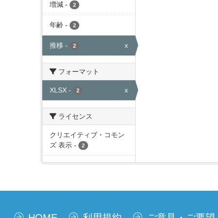
増減
-
2
年齢
-
2
推移
-
x
2
フォーマット
XLSX
-
x
2
ライセンス
クリエイティブ・コモン
ズ 表示
-
2
HOME
利用規約
ご意見・ご要望