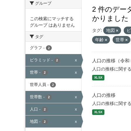
グループ
2 件のデ
かりました
この検索にマッチする
グループ はありません
タグ:
地図
タグ
年齢
世帯
グラフ
-
2
ピラミッド
-
x
人口の推移（令和
2
人口の推移に関す
世帯
-
x
2
XLSX
世帯人員
-
2
人口の推移
世帯数
-
x
2
人口の推移に関す
人口
-
x
2
XLSX
地図
-
x
2