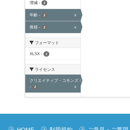
増減
-
2
年齢
-
x
2
推移
-
x
2
フォーマット
XLSX
-
2
ライセンス
クリエイティブ・コモンズ 表示
-
x
2
HOME
利用規約
ご意見・ご要望