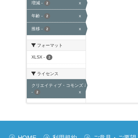
増減
-
x
2
年齢
-
x
2
推移
-
x
2
フォーマット
XLSX
-
2
ライセンス
クリエイティブ・コモンズ 表示
-
x
2
HOME
利用規約
ご意見・ご要望