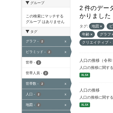
グループ
2 件のデ
かりました
この検索にマッチする
グループ はありません
タグ:
地図
タグ
年齢
グラフ
グラフ
-
x
2
クリエイティブ・
ピラミッド
-
x
2
人口の推移（令和
世帯
-
2
人口の推移に関す
世帯人員
-
2
XLSX
世帯数
-
x
2
人口の推移
人口
-
x
2
人口の推移に関す
地図
-
x
XLSX
2