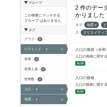
グループ
2 件のデ
かりました
この検索にマッチする
グループ はありません
タグ:
地図
タグ
ス:
クリエイティ
グラフ
-
2
ピラミッド
-
x
人口の推移（令和
2
人口の推移に関す
世帯
-
2
XLSX
世帯人員
-
2
人口の推移
世帯数
-
2
人口の推移に関す
人口
-
x
2
XLSX
地図
-
x
2