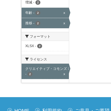
増減
-
2
年齢
-
x
2
推移
-
x
2
フォーマット
XLSX
-
2
ライセンス
クリエイティブ・コモンズ 表示
-
x
2
HOME
利用規約
ご意見・ご要望