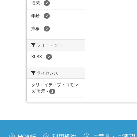
増減
-
2
年齢
-
2
推移
-
2
フォーマット
XLSX
-
2
ライセンス
クリエイティブ・コモン
ズ 表示
-
2
HOME
利用規約
ご意見・ご要望