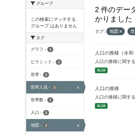
グループ
2 件のデ
かりました
この検索にマッチする
グループ はありません
タグ:
地図
タグ
グラフ
-
2
人口の推移（令和
人口の推移に関す
ピラミッド
-
2
XLSX
世帯
-
2
世帯人員
-
x
2
人口の推移
人口の推移に関す
世帯数
-
2
XLSX
人口
-
2
地図
-
x
2