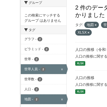
グループ
2 件のデ
かりました
この検索にマッチする
グループ はありません
タグ:
地図
タグ
XLSX
グラフ
-
2
ピラミッド
-
人口の推移（令和
2
人口の推移に関す
世帯
-
2
XLSX
世帯人員
-
x
2
人口の推移
世帯数
-
2
人口の推移に関す
人口
-
2
XLSX
地図
-
x
2