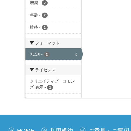
増減
-
2
年齢
-
2
推移
-
2
フォーマット
XLSX
-
x
2
ライセンス
クリエイティブ・コモン
ズ 表示
-
2
HOME
利用規約
ご意見・ご要望