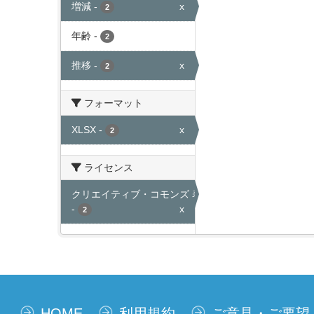
増減
-
x
2
年齢
-
2
推移
-
x
2
フォーマット
XLSX
-
x
2
ライセンス
クリエイティブ・コモンズ 表示
-
x
2
HOME
利用規約
ご意見・ご要望