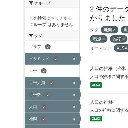
グループ
2 件のデ
かりました
この検索にマッチする
グループ はありません
タグ:
地図
タグ
増減
推移
グラフ
-
2
ォーマット:
XLS
ピラミッド
-
x
2
人口の推移（令和
世帯
-
2
人口の推移に関す
世帯人員
-
x
2
XLSX
世帯数
-
x
2
人口の推移
人口
-
x
2
人口の推移に関す
地図
-
x
XLSX
2