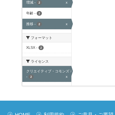
増減
-
x
2
年齢
-
2
推移
-
x
2
フォーマット
XLSX
-
2
ライセンス
クリエイティブ・コモンズ 表示
-
x
2
HOME
利用規約
ご意見・ご要望