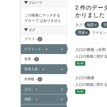
グループ
2 件のデ
かりました
この検索にマッチする
グループ はありません
タグ:
地図
タグ
増減
ライセン
グラフ
-
2
ピラミッド
-
x
人口の推移（令和
2
人口の推移に関す
世帯
-
2
XLSX
世帯人員
-
x
2
人口の推移
世帯数
-
2
人口の推移に関す
人口
-
x
2
XLSX
地図
-
x
2