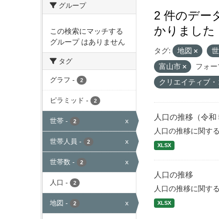
グループ
2 件のデ
かりました
この検索にマッチする
グループ はありません
タグ:
地図
タグ
富山市
フォー
グラフ
-
2
クリエイティブ・
ピラミッド
-
2
人口の推移（令和
世帯
-
x
2
人口の推移に関す
世帯人員
-
x
2
XLSX
世帯数
-
x
2
人口の推移
人口
-
2
人口の推移に関す
地図
-
x
XLSX
2