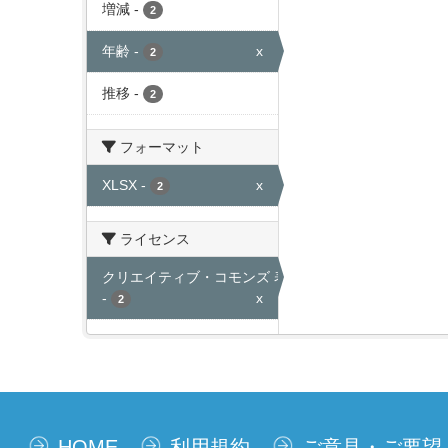
増減
-
2
年齢
-
x
2
推移
-
2
フォーマット
XLSX
-
x
2
ライセンス
クリエイティブ・コモンズ 表示
-
x
2
HOME
利用規約
ご意見・ご要望