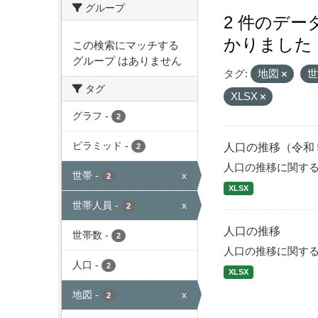
グループ
2 件のデ
かりました
この検索にマッチする
グループ はありません
タグ:
地図
タグ
XLSX
グラフ
-
2
ピラミッド
-
人口の推移（令和
2
人口の推移に関す
世帯
-
x
2
XLSX
世帯人員
-
x
2
人口の推移
世帯数
-
2
人口の推移に関す
人口
-
2
XLSX
地図
-
x
2