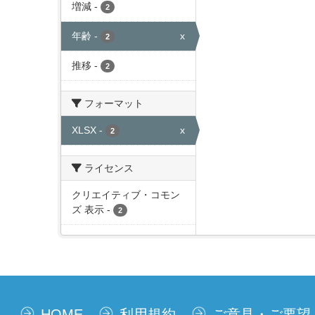
増減
-
2
年齢
-
x
2
推移
-
2
フォーマット
XLSX
-
x
2
ライセンス
クリエイティブ・コモン
ズ 表示
-
2
HOME
利用規約
ご意見・ご要望