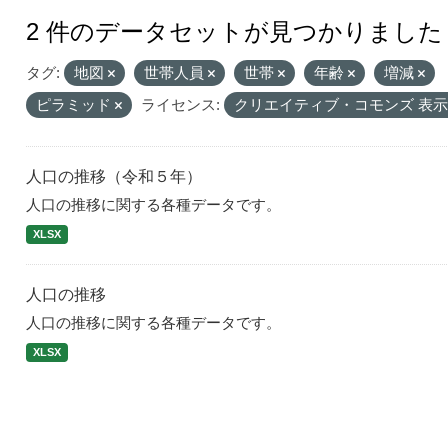
2 件のデータセットが見つかりました
タグ:
地図
世帯人員
世帯
年齢
増減
ピラミッド
ライセンス:
クリエイティブ・コモンズ 表
人口の推移（令和５年）
人口の推移に関する各種データです。
XLSX
人口の推移
人口の推移に関する各種データです。
XLSX