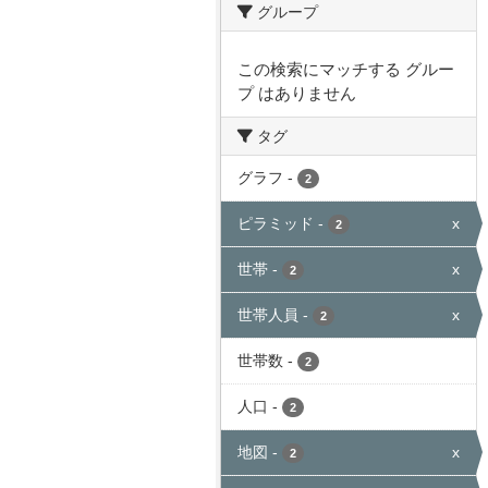
グループ
この検索にマッチする グルー
プ はありません
タグ
グラフ
-
2
ピラミッド
-
x
2
世帯
-
x
2
世帯人員
-
x
2
世帯数
-
2
人口
-
2
地図
-
x
2