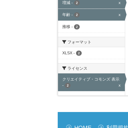
増減
-
x
2
年齢
-
x
2
推移
-
2
フォーマット
XLSX
-
2
ライセンス
クリエイティブ・コモンズ 表示
-
x
2
HOME
利用規