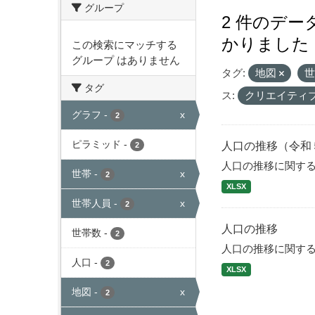
グループ
2 件のデ
かりました
この検索にマッチする
グループ はありません
タグ:
地図
タグ
ス:
クリエイティ
グラフ
-
x
2
ピラミッド
-
人口の推移（令和
2
人口の推移に関す
世帯
-
x
2
XLSX
世帯人員
-
x
2
人口の推移
世帯数
-
2
人口の推移に関す
人口
-
2
XLSX
地図
-
x
2