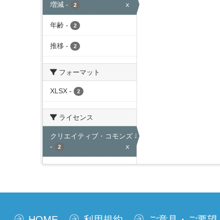
増減
-
x
2
年齢
-
2
推移
-
2
フォーマット
XLSX
-
2
ライセンス
クリエイティブ・コモンズ 表示
-
x
2
HOME
利用規約
ご意見・ご要望