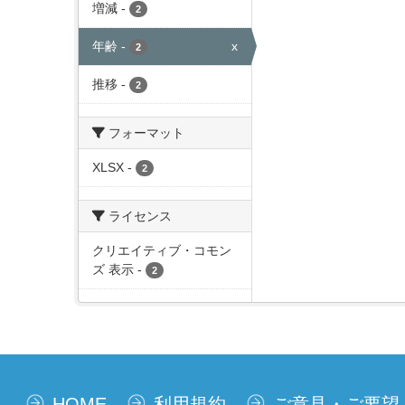
増減
-
2
年齢
-
x
2
推移
-
2
フォーマット
XLSX
-
2
ライセンス
クリエイティブ・コモン
ズ 表示
-
2
HOME
利用規約
ご意見・ご要望