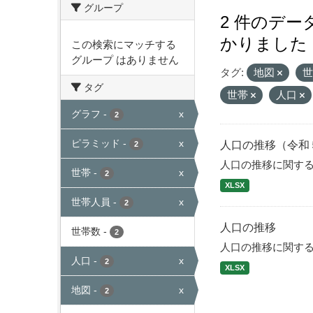
グループ
2 件のデ
かりました
この検索にマッチする
グループ はありません
タグ:
地図
タグ
世帯
人口
グラフ
-
x
2
ピラミッド
-
x
人口の推移（令和
2
人口の推移に関す
世帯
-
x
2
XLSX
世帯人員
-
x
2
人口の推移
世帯数
-
2
人口の推移に関す
人口
-
x
2
XLSX
地図
-
x
2