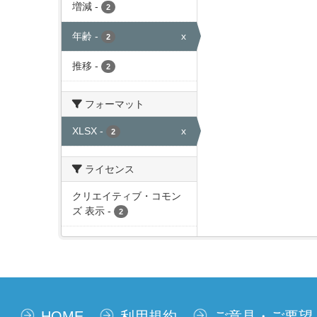
増減
-
2
年齢
-
x
2
推移
-
2
フォーマット
XLSX
-
x
2
ライセンス
クリエイティブ・コモン
ズ 表示
-
2
HOME
利用規約
ご意見・ご要望