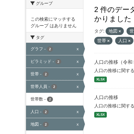
グループ
2 件のデ
かりました
この検索にマッチする
グループ はありません
タグ:
地図
タグ
世帯
人口
グラフ
-
x
2
ピラミッド
-
x
人口の推移（令和
2
人口の推移に関す
世帯
-
x
2
XLSX
世帯人員
-
x
2
人口の推移
世帯数
-
2
人口の推移に関す
人口
-
x
2
XLSX
地図
-
x
2