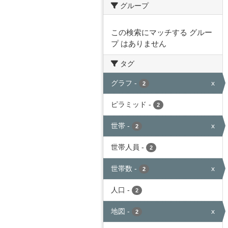
グループ
この検索にマッチする グルー
プ はありません
タグ
グラフ
-
x
2
ピラミッド
-
2
世帯
-
x
2
世帯人員
-
2
世帯数
-
x
2
人口
-
2
地図
-
x
2