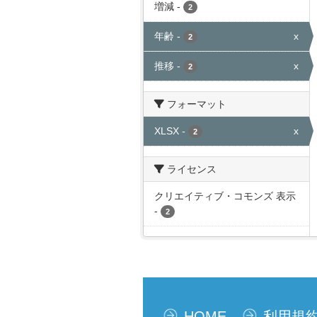
増減
-
2
年齢
-
x
2
推移
-
x
2
フォーマット
XLSX
-
x
2
ライセンス
クリエイティブ・コモンズ 表示
-
2
HOME
利用規