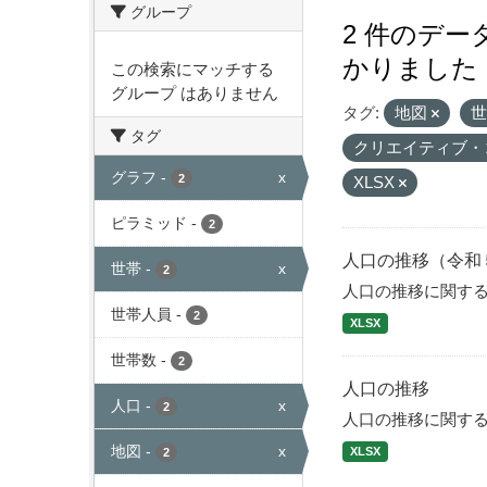
グループ
2 件のデ
かりました
この検索にマッチする
グループ はありません
タグ:
地図
タグ
クリエイティブ・
グラフ
-
x
2
XLSX
ピラミッド
-
2
人口の推移（令和
世帯
-
x
2
人口の推移に関す
世帯人員
-
2
XLSX
世帯数
-
2
人口の推移
人口
-
x
2
人口の推移に関す
地図
-
x
XLSX
2