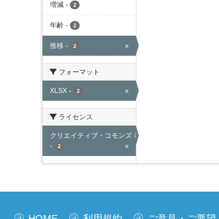
増減
-
2
年齢
-
2
推移
-
x
2
フォーマット
XLSX
-
x
2
ライセンス
クリエイティブ・コモンズ 表示
-
x
2
HOME
利用規約
ご意見・ご要望