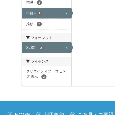
増減
-
2
年齢
-
x
2
推移
-
2
フォーマット
XLSX
-
x
2
ライセンス
クリエイティブ・コモン
ズ 表示
-
2
HOME
利用規約
ご意見・ご要望