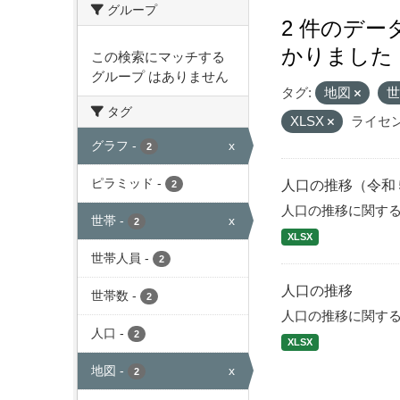
グループ
2 件のデ
かりました
この検索にマッチする
グループ はありません
タグ:
地図
タグ
XLSX
ライセン
グラフ
-
x
2
ピラミッド
-
人口の推移（令和
2
人口の推移に関す
世帯
-
x
2
XLSX
世帯人員
-
2
人口の推移
世帯数
-
2
人口の推移に関す
人口
-
2
XLSX
地図
-
x
2