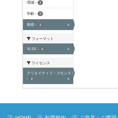
増減
-
2
年齢
-
2
推移
-
x
2
フォーマット
XLSX
-
x
2
ライセンス
クリエイティブ・コモンズ 表示
-
x
2
HOME
利用規約
ご意見・ご要望