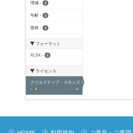
増減
-
2
年齢
-
2
推移
-
2
フォーマット
XLSX
-
2
ライセンス
クリエイティブ・コモンズ 表示
-
x
2
HOME
利用規約
ご意見・ご要望