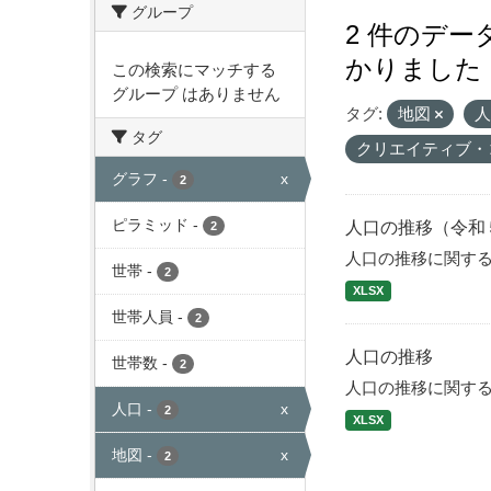
グループ
2 件のデ
かりました
この検索にマッチする
グループ はありません
タグ:
地図
タグ
クリエイティブ・
グラフ
-
x
2
ピラミッド
-
人口の推移（令和
2
人口の推移に関す
世帯
-
2
XLSX
世帯人員
-
2
人口の推移
世帯数
-
2
人口の推移に関す
人口
-
x
2
XLSX
地図
-
x
2