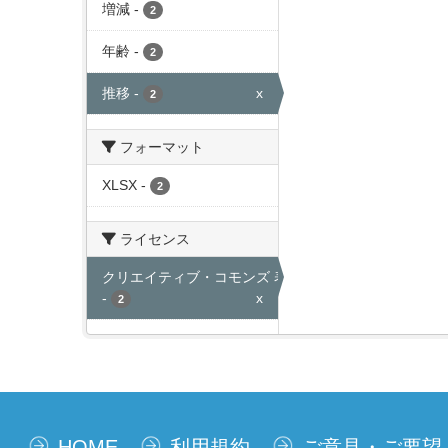
増減
-
2
年齢
-
2
推移
-
x
2
フォーマット
XLSX
-
2
ライセンス
クリエイティブ・コモンズ 表示
-
x
2
HOME
利用規約
ご意見・ご要望