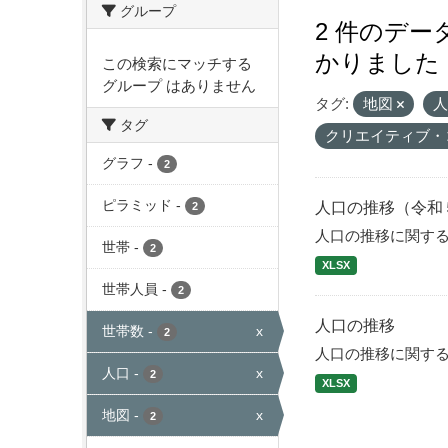
グループ
2 件のデ
かりました
この検索にマッチする
グループ はありません
タグ:
地図
タグ
クリエイティブ・
グラフ
-
2
ピラミッド
-
人口の推移（令和
2
人口の推移に関す
世帯
-
2
XLSX
世帯人員
-
2
人口の推移
世帯数
-
x
2
人口の推移に関す
人口
-
x
2
XLSX
地図
-
x
2