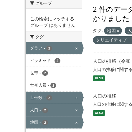
グループ
2 件のデ
かりました
この検索にマッチする
グループ はありません
タグ:
地図
タグ
クリエイティブ・
グラフ
-
x
2
ピラミッド
-
人口の推移（令和
2
人口の推移に関す
世帯
-
2
XLSX
世帯人員
-
2
人口の推移
世帯数
-
x
2
人口の推移に関す
人口
-
x
2
XLSX
地図
-
x
2