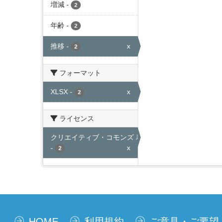
増減
-
2
年齢
-
2
推移
-
x
2
フォーマット
XLSX
-
x
2
ライセンス
クリエイティブ・コモンズ 表示
-
x
2
HOME
利用規約
ご意見・ご要望