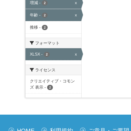
増減
-
x
2
年齢
-
x
2
推移
-
2
フォーマット
XLSX
-
x
2
ライセンス
クリエイティブ・コモン
ズ 表示
-
2
HOME
利用規約
ご意見・ご要望