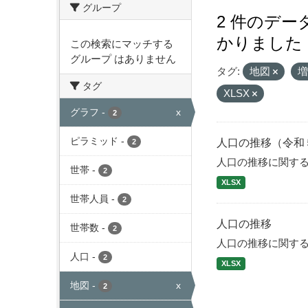
グループ
2 件のデ
かりました
この検索にマッチする
グループ はありません
タグ:
地図
タグ
XLSX
グラフ
-
x
2
ピラミッド
-
人口の推移（令和
2
人口の推移に関す
世帯
-
2
XLSX
世帯人員
-
2
人口の推移
世帯数
-
2
人口の推移に関す
人口
-
2
XLSX
地図
-
x
2